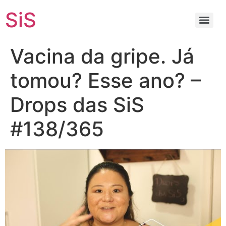
SiS
Vacina da gripe. Já
tomou? Esse ano? –
Drops das SiS
#138/365