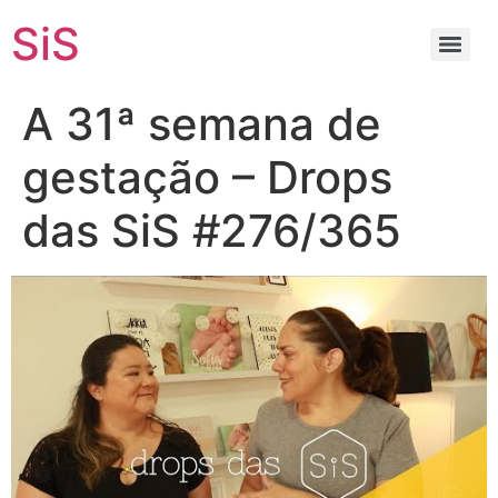
SiS
A 31ª semana de
gestação – Drops
das SiS #276/365