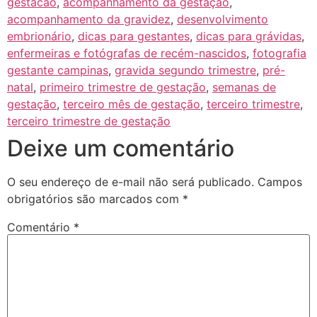
gestacao
,
acompanhamento da gestação
,
acompanhamento da gravidez
,
desenvolvimento
embrionário
,
dicas para gestantes
,
dicas para grávidas
,
enfermeiras e fotógrafas de recém-nascidos
,
fotografia
gestante campinas
,
gravida segundo trimestre
,
pré-
natal
,
primeiro trimestre de gestação
,
semanas de
gestação
,
terceiro mês de gestação
,
terceiro trimestre
,
terceiro trimestre de gestação
Deixe um comentário
O seu endereço de e-mail não será publicado.
Campos
obrigatórios são marcados com
*
Comentário
*