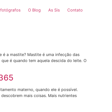
 fotógrafos
O Blog
As Sis
Contato
e é a mastite? Mastite é uma infecção das
ue é quando tem aquela descida do leite. O
/365
itamento materno, quando ele é possível.
s descobrem mais coisas. Mais nutrientes