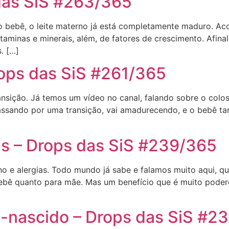
das SiS #263/365
ebê, o leite materno já está completamente maduro. Aco
 vitaminas e minerais, além, de fatores de crescimento. Afin
. […]
rops das SiS #261/365
ansição. Já temos um vídeo no canal, falando sobre o colostr
ssando por uma transição, vai amadurecendo, e o bebê tamb
as – Drops das SiS #239/365
no e alergias. Todo mundo já sabe e falamos muito aqui, qu
bê quanto para mãe. Mas um benefício que é muito podero
-nascido – Drops das SiS #2