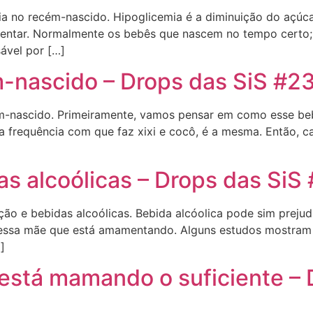
ia no recém-nascido. Hipoglicemia é a diminuição do açúca
sentar. Normalmente os bebês que nascem no tempo certo;
sável por […]
m-nascido – Drops das SiS #2
ém-nascido. Primeiramente, vamos pensar em como esse beb
 a frequência com que faz xixi e cocô, é a mesma. Então, c
 alcoólicas – Drops das SiS
ção e bebidas alcoólicas. Bebida alcóolica pode sim prej
 essa mãe que está amamentando. Alguns estudos mostram qu
]
 está mamando o suficiente – 